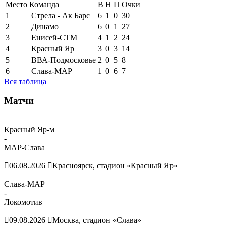
Место
Команда
В
Н
П
Очки
1
Стрела - Ак Барс
6
1
0
30
2
Динамо
6
0
1
27
3
Енисей-СТМ
4
1
2
24
4
Красный Яр
3
0
3
14
5
ВВА-Подмосковье
2
0
5
8
6
Слава-МАР
1
0
6
7
Вся таблица
Матчи
Красный Яр-м
-
МАР-Слава
06.08.2026
Красноярск, стадион «Красный Яр»
Слава-МАР
-
Локомотив
09.08.2026
Москва, стадион «Слава»