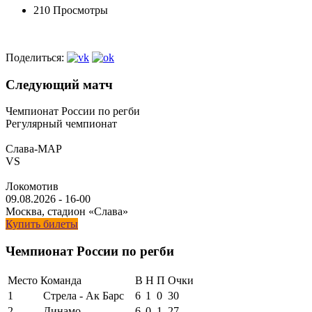
210 Просмотры
Поделиться:
Следующий матч
Чемпионат России по регби
Регулярный чемпионат
Слава-МАР
VS
Локомотив
09.08.2026
-
16-00
Москва, стадион «Слава»
Купить билеты
Чемпионат России по регби
Место
Команда
В
Н
П
Очки
1
Стрела - Ак Барс
6
1
0
30
2
Динамо
6
0
1
27