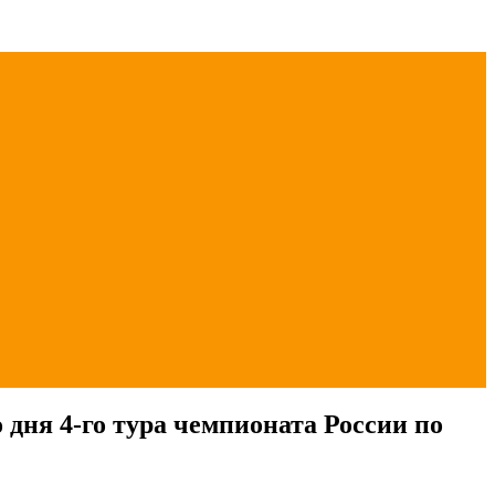
 дня 4-го тура чемпионата России по