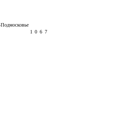
Подмосковье
1
0
6
7