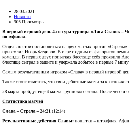
28.03.2021
Новости
905 Просмотры
В первый игровой день 4-го тура турнира «Лига Ставок – Че
полуфинал.
Отдельно стоит остановиться на двух матчах против «Стрелы» 
приземлил Игорь Федоров. В игре с одним из фаворитов чемпи
команды. В первых двух попытках блестяще себя проявили Але
блестяще сыграл в защите и удержала добытое в первые 7 минут
Самым результативным игроком «Слава» в первый игровой день
Также стоит отметить, что свои дебютные матчи за красно-же
28 марта пройдут еще 4 матча группового этапа. После чего и
Статистика матчей
Слава – Стрела – 24:21
(12:14)
Результативные действия Славы:
попытки – штрафная, Афана