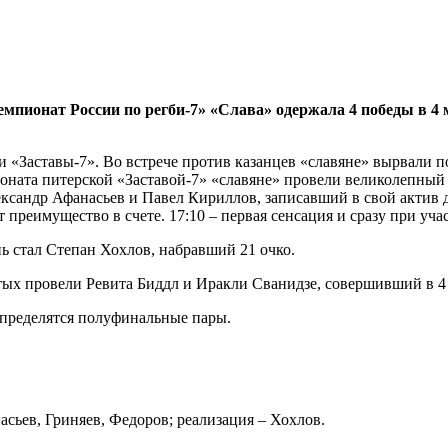
мпионат России по регби-7» «Слава» одержала 4 победы в 4 м
и «Заставы-7». Во встрече против казанцев «славяне» вырвали п
оната питерской «Заставой-7» «славяне» провели великолепный
ксандр Афанасьев и Павел Кириллов, записавший в свой актив д
 преимущество в счете. 17:10 – первая сенсация и сразу при уч
 стал Степан Хохлов, набравший 21 очко.
лтых провели Ревита Биддл и Иракли Сванидзе, совершивший в 4
 определятся полуфинальные пары.
сьев, Гриняев, Федоров; реализация – Хохлов.