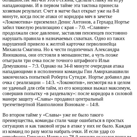
нападающими. И в первом тайме эта тактика принесла
хозяевам результат. Счет в матче был открыт уже на 8-й
минуте, когда после атаки от коридора мяч в зачетке
«Локомотива» приземлил Денис Антонов, а Герхард Нортье
забил тяжелую реализацию с края – 7:0. «Славяне»
продолжали свое давление, заставляя пензенцев постоянно
нарушать правила в назначаемых схватках. Одно из таких
нарушений привело к желтой карточке перволинейца
Михаила Смагина. Но к чести подопечных Александра
Янюшкина, они отстояли в меньшинстве, а чуть позже
отыграли три очка после точного штрафного Ильи
Демушкина – 7:3. Однако на 34-й минуте очередная атака
нападающими в исполнении команды Гии Амирханашвили
закончилась попыткой Роберта Сутидзе. Нортье добавил два
очка с реализации – 14:3. «Локомотив», несмотря на в целом
не удачный для себя тайм, из его концовки выжал максимум,
совершив попытку «в раздевалку»: после коридора в силовой
манере защиту «Славы» продавил центральный
трехчетвертной Наиполиони Воновале – 14:8.
Во втором тайме у «Славы» уже не было такого
преимущества, команды стали чаще ошибаться в простых
ситуациях и как таковой игры в атаке у них не было. Каждая
из команд по разу могла набрать очки. И если удар со
штрафного Герхарда Нортье на 78-й минуте оказался точным,