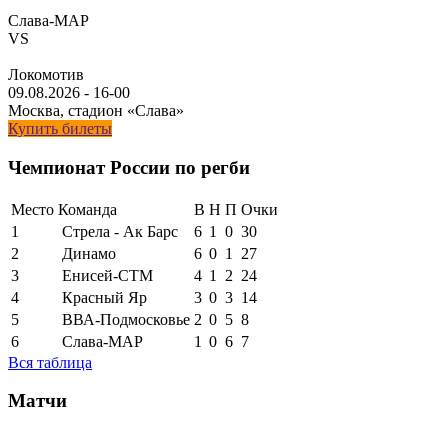
Слава-МАР
VS
Локомотив
09.08.2026
-
16-00
Москва, стадион «Слава»
Купить билеты
Чемпионат России по регби
Место
Команда
В
Н
П
Очки
1
Стрела - Ак Барс
6
1
0
30
2
Динамо
6
0
1
27
3
Енисей-СТМ
4
1
2
24
4
Красный Яр
3
0
3
14
5
ВВА-Подмосковье
2
0
5
8
6
Слава-МАР
1
0
6
7
Вся таблица
Матчи