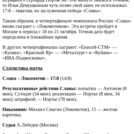
то Илья Демушкиным чуть позже свой шанс не использовал.
17:8 – тяжелая, но заслуженная победа «Славы».
Таким образом, в четвертьфинале чемпионата России «Слава»
вновь сыграет с «Локомотивом». Эта встреча пройдет в
Москве в период с 18 по 21 октября. Точная дата будет
определена в ближайшее время.
В других четвертьфиналах сыграют: «Енисей-СТМ» —
«Булава», «Красный Яр» — «Металлург» и «Кубань» —
«ВВА-Подмосковье».
Статистика матча
Слава – Локомотив – 17:8
(14:8)
Результативные действия Славы:
попытки — Антонов (8
мин), Сутидзе (34 мин); реализации — Нортье (8 мин, 34
мин); штрафной — Нортье (78 мин).
Наказания:
Михаил Смагин (Локомотив), 15 — желтая
карточка.
Судья
А.Лебедев (Москва)