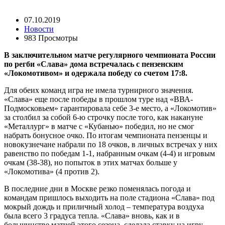
07.10.2019
Новости
983 Просмотры
В заключительном матче регулярного чемпионата России
по регби «Слава» дома встречалась с пензенским
«Локомотивом» и одержала победу со счетом 17:8.
Для обеих команд игра не имела турнирного значения.
«Слава» еще после победы в прошлом туре над «ВВА-
Подмосковьем» гарантировала себе 3-е место, а «Локомотив»
за столбил за собой 6-ю строчку после того, как накануне
«Металлург» в матче с «Кубанью» победил, но не смог
набрать бонусное очко. По итогам чемпионата пензенцы и
новокузнечане набрали по 18 очков, в личных встречах у них
равенство по победам 1-1, набранным очкам (4-4) и игровым
очкам (38-38), но попыток в этих матчах больше у
«Локомотива» (4 против 2).
В последние дни в Москве резко поменялась погода и
командам пришлось выходить на поле стадиона «Слава» под
мокрый дождь и приличный холод – температура воздуха
была всего 3 градуса тепла. «Слава» вновь, как и в
большинстве матчей этого сезона, сделала ставку на игру