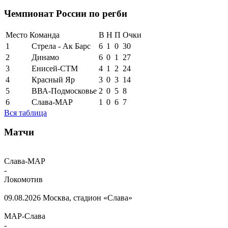
Чемпионат России по регби
Место
Команда
В
Н
П
Очки
1
Стрела - Ак Барс
6
1
0
30
2
Динамо
6
0
1
27
3
Енисей-СТМ
4
1
2
24
4
Красный Яр
3
0
3
14
5
ВВА-Подмосковье
2
0
5
8
6
Слава-МАР
1
0
6
7
Вся таблица
Матчи
Слава-МАР
-
Локомотив
09.08.2026
Москва, стадион «Слава»
МАР-Слава
-