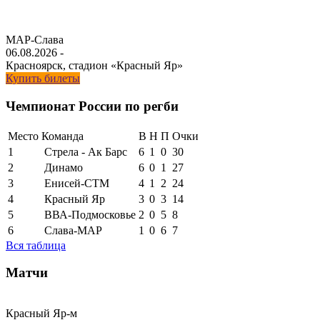
МАР-Слава
06.08.2026
-
Красноярск, стадион «Красный Яр»
Купить билеты
Чемпионат России по регби
Место
Команда
В
Н
П
Очки
1
Стрела - Ак Барс
6
1
0
30
2
Динамо
6
0
1
27
3
Енисей-СТМ
4
1
2
24
4
Красный Яр
3
0
3
14
5
ВВА-Подмосковье
2
0
5
8
6
Слава-МАР
1
0
6
7
Вся таблица
Матчи
Красный Яр-м