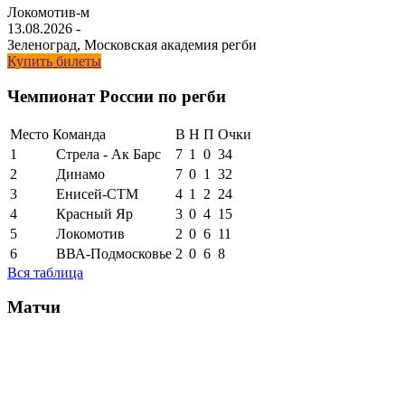
Локомотив-м
13.08.2026
-
Зеленоград, Московская академия регби
Купить билеты
Чемпионат России по регби
Место
Команда
В
Н
П
Очки
1
Стрела - Ак Барс
7
1
0
34
2
Динамо
7
0
1
32
3
Енисей-СТМ
4
1
2
24
4
Красный Яр
3
0
4
15
5
Локомотив
2
0
6
11
6
ВВА-Подмосковье
2
0
6
8
Вся таблица
Матчи