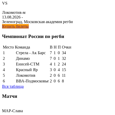
VS
Локомотив-м
13.08.2026
-
Зеленоград, Московская академия регби
Купить билеты
Чемпионат России по регби
Место
Команда
В
Н
П
Очки
1
Стрела - Ак Барс
7
1
0
34
2
Динамо
7
0
1
32
3
Енисей-СТМ
4
1
2
24
4
Красный Яр
3
0
4
15
5
Локомотив
2
0
6
11
6
ВВА-Подмосковье
2
0
6
8
Вся таблица
Матчи
МАР-Слава