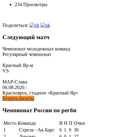
234 Просмотры
Поделиться:
Следующий матч
Чемпионат молодежных команд
Регулярный чемпионат
Красный Яр-м
VS
МАР-Слава
06.08.2026
-
Красноярск, стадион «Красный Яр»
Купить билеты
Чемпионат России по регби
Место
Команда
В
Н
П
Очки
1
Стрела - Ак Барс
6
1
0
30
2
Динамо
6
0
1
27