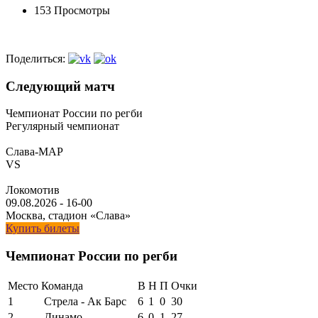
153 Просмотры
Поделиться:
Следующий матч
Чемпионат России по регби
Регулярный чемпионат
Слава-МАР
VS
Локомотив
09.08.2026
-
16-00
Москва, стадион «Слава»
Купить билеты
Чемпионат России по регби
Место
Команда
В
Н
П
Очки
1
Стрела - Ак Барс
6
1
0
30
2
Динамо
6
0
1
27