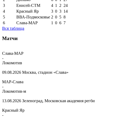
3
Енисей-СТМ
4
1
2
24
4
Красный Яр
3
0
3
14
5
ВВА-Подмосковье
2
0
5
8
6
Слава-МАР
1
0
6
7
Вся таблица
Матчи
Слава-МАР
-
Локомотив
09.08.2026
Москва, стадион «Слава»
МАР-Слава
-
Локомотив-м
13.08.2026
Зеленоград, Московская академия регби
Красный Яр
-