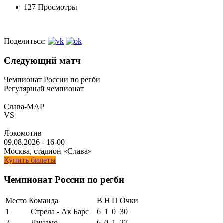
127 Просмотры
Поделиться:
Следующий матч
Чемпионат России по регби
Регулярный чемпионат
Слава-МАР
VS
Локомотив
09.08.2026
-
16-00
Москва, стадион «Слава»
Купить билеты
Чемпионат России по регби
Место
Команда
В
Н
П
Очки
1
Стрела - Ак Барс
6
1
0
30
2
Динамо
6
0
1
27