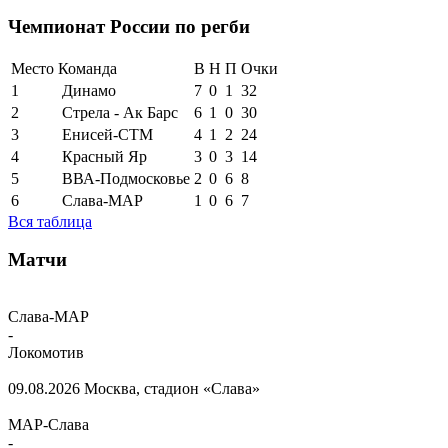
Чемпионат России по регби
Место
Команда
В
Н
П
Очки
1
Динамо
7
0
1
32
2
Стрела - Ак Барс
6
1
0
30
3
Енисей-СТМ
4
1
2
24
4
Красный Яр
3
0
3
14
5
ВВА-Подмосковье
2
0
6
8
6
Слава-МАР
1
0
6
7
Вся таблица
Матчи
Слава-МАР
-
Локомотив
09.08.2026
Москва, стадион «Слава»
МАР-Слава
-