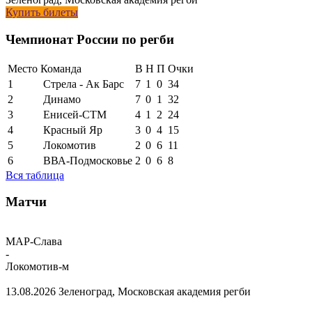
Купить билеты
Чемпионат России по регби
Место
Команда
В
Н
П
Очки
1
Стрела - Ак Барс
7
1
0
34
2
Динамо
7
0
1
32
3
Енисей-СТМ
4
1
2
24
4
Красный Яр
3
0
4
15
5
Локомотив
2
0
6
11
6
ВВА-Подмосковье
2
0
6
8
Вся таблица
Матчи
МАР-Слава
-
Локомотив-м
13.08.2026
Зеленоград, Московская академия регби