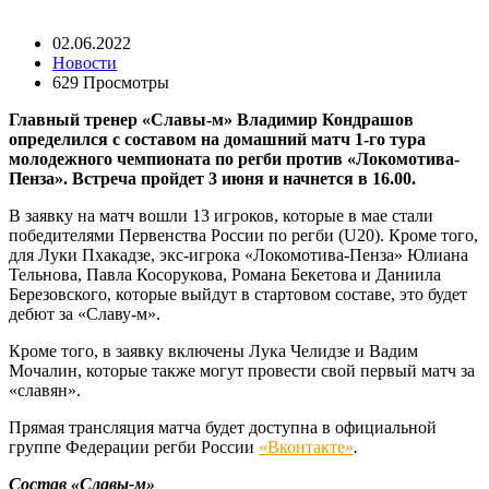
02.06.2022
Новости
629 Просмотры
Главный тренер «Славы-м» Владимир Кондрашов
определился с составом на домашний матч 1-го тура
молодежного чемпионата по регби против «Локомотива-
Пенза». Встреча пройдет 3 июня и начнется в 16.00.
В заявку на матч вошли 13 игроков, которые в мае стали
победителями Первенства России по регби (U20). Кроме того,
для Луки Пхакадзе, экс-игрока «Локомотива-Пенза» Юлиана
Тельнова, Павла Косорукова, Романа Бекетова и Даниила
Березовского, которые выйдут в стартовом составе, это будет
дебют за «Славу-м».
Кроме того, в заявку включены Лука Челидзе и Вадим
Мочалин, которые также могут провести свой первый матч за
«славян».
Прямая трансляция матча будет доступна в официальной
группе Федерации регби России
«Вконтакте»
.
Состав «Славы-м»