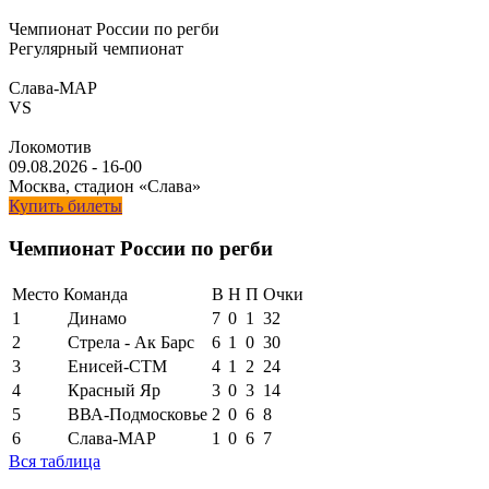
Чемпионат России по регби
Регулярный чемпионат
Слава-МАР
VS
Локомотив
09.08.2026
-
16-00
Москва, стадион «Слава»
Купить билеты
Чемпионат России по регби
Место
Команда
В
Н
П
Очки
1
Динамо
7
0
1
32
2
Стрела - Ак Барс
6
1
0
30
3
Енисей-СТМ
4
1
2
24
4
Красный Яр
3
0
3
14
5
ВВА-Подмосковье
2
0
6
8
6
Слава-МАР
1
0
6
7
Вся таблица