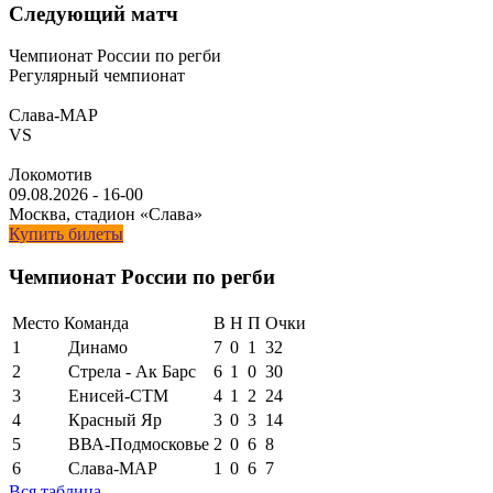
Следующий матч
Чемпионат России по регби
Регулярный чемпионат
Слава-МАР
VS
Локомотив
09.08.2026
-
16-00
Москва, стадион «Слава»
Купить билеты
Чемпионат России по регби
Место
Команда
В
Н
П
Очки
1
Динамо
7
0
1
32
2
Стрела - Ак Барс
6
1
0
30
3
Енисей-СТМ
4
1
2
24
4
Красный Яр
3
0
3
14
5
ВВА-Подмосковье
2
0
6
8
6
Слава-МАР
1
0
6
7
Вся таблица