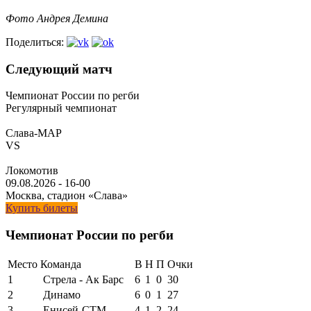
Фото Андрея Демина
Поделиться:
Следующий матч
Чемпионат России по регби
Регулярный чемпионат
Слава-МАР
VS
Локомотив
09.08.2026
-
16-00
Москва, стадион «Слава»
Купить билеты
Чемпионат России по регби
Место
Команда
В
Н
П
Очки
1
Стрела - Ак Барс
6
1
0
30
2
Динамо
6
0
1
27
3
Енисей-СТМ
4
1
2
24