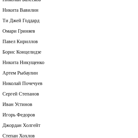
Никита Вавилин
Ти Джей Годдард
Омари Гриняев
Павел Кириллов
Борис Концелидзе
Никита Никущенко
Артем Рыбаулин
Николай Почечуев
Сергей Степанов
Иван Устинов
Игорь Федоров
Джордан Холгейт
Степан Хохлов