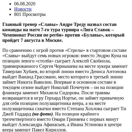
06.08.2020
Новости
801 Просмотры
Главный тренер «Славы» Андре Треду назвал состав
команды на матч 7-го тура турнира «Лига Ставок –
Чемпионат России по регби» против «Булавы», который
пройдет 7 августа в Москве.
По сравнению с игрой против «Стрелы» в стартовом составе
«Славы» выйдут семь новых игроков: вместо Эндрю Куна на
позиции левого «столба» сыграет Алексей Скобиола,
травмированного Сергея Чернышева на месте хукера заменит
Тамерлан Хубаев, во второй линии вместо Дениса Антонова
выйдет Вананд Грассманн, место которого в третьей линии
займет Никита Вавилин. Впервые в основном составе в
текущем сезоне выйдет Николай Почечуев – он на позиции
фланкера заменит Михаила Сидорова. После травмы
возвращается в игру Герхард Нортье, он займет привычную
для себя позицию полузащитника веера, а на месте
полузащитника схватки вместо Степана Хохлова сыграет Ти
Джей Годдард
(на фото)
. На позиции крайнего
трехчетвертного вместо Омари Гриняева с первых минут
выйдет Александра Афанасьев, а Ивана Устинова в центре
веера заменит Павел Кириллов.