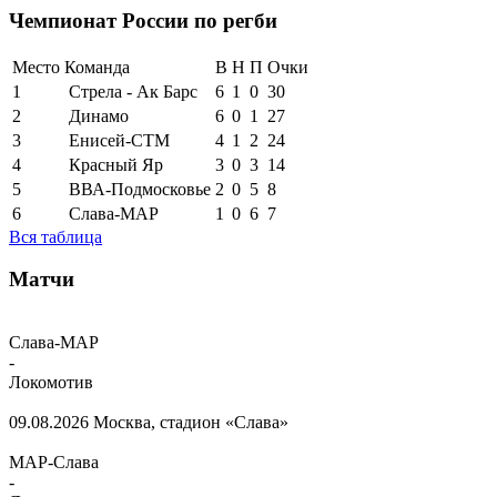
Чемпионат России по регби
Место
Команда
В
Н
П
Очки
1
Стрела - Ак Барс
6
1
0
30
2
Динамо
6
0
1
27
3
Енисей-СТМ
4
1
2
24
4
Красный Яр
3
0
3
14
5
ВВА-Подмосковье
2
0
5
8
6
Слава-МАР
1
0
6
7
Вся таблица
Матчи
Слава-МАР
-
Локомотив
09.08.2026
Москва, стадион «Слава»
МАР-Слава
-