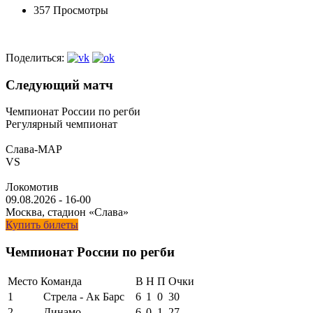
357 Просмотры
Поделиться:
Следующий матч
Чемпионат России по регби
Регулярный чемпионат
Слава-МАР
VS
Локомотив
09.08.2026
-
16-00
Москва, стадион «Слава»
Купить билеты
Чемпионат России по регби
Место
Команда
В
Н
П
Очки
1
Стрела - Ак Барс
6
1
0
30
2
Динамо
6
0
1
27