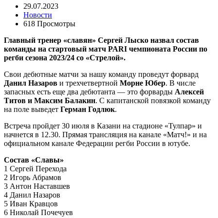
29.07.2023
Новости
618 Просмотры
Главный тренер «славян» Сергей Лыско назвал состав
команды на стартовый матч PARI чемпионата России по
регби сезона 2023/24 со «Стрелой».
Свои дебютные матчи за нашу команду проведут форвард
Данил Назаров
и трехчетвертной
Морне Юбер
. В числе
запасных есть еще два дебютанта — это форварды
Алексей
Титов и Максим Балакин
. С капитанской повязкой команду
на поле выведет
Герман Годлюк
.
Встреча пройдет
30 июля
в Казани на стадионе «Тулпар» и
начнется в 12.30. Прямая трансляция на канале «Матч!» и на
официальном канале Федерации регби России в ютубе.
Состав «Славы»
1 Сергей Перехода
2 Игорь Абрамов
3 Антон Наставшев
4 Данил Назаров
5 Иван Кравцов
6 Николай Почечуев