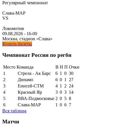
Регулярный чемпионат
Слава-МАР
VS
Локомотив
09.08.2026
-
16-00
Москва, стадион «Слава»
Купить билеты
Чемпионат России по регби
Место
Команда
В
Н
П
Очки
1
Стрела - Ак Барс
6
1
0
30
2
Динамо
6
0
1
27
3
Енисей-СТМ
4
1
2
24
4
Красный Яр
3
0
3
14
5
ВВА-Подмосковье
2
0
5
8
6
Слава-МАР
1
0
6
7
Вся таблица
Матчи