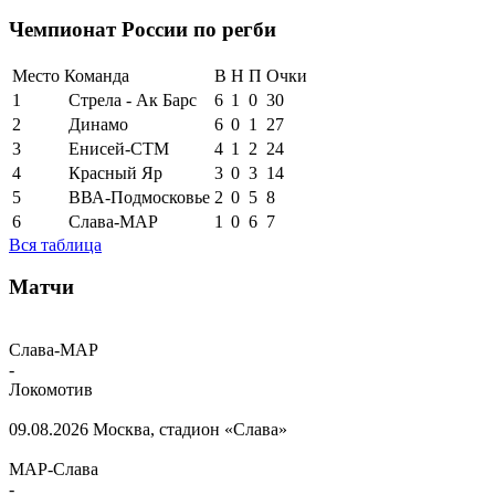
Чемпионат России по регби
Место
Команда
В
Н
П
Очки
1
Стрела - Ак Барс
6
1
0
30
2
Динамо
6
0
1
27
3
Енисей-СТМ
4
1
2
24
4
Красный Яр
3
0
3
14
5
ВВА-Подмосковье
2
0
5
8
6
Слава-МАР
1
0
6
7
Вся таблица
Матчи
Слава-МАР
-
Локомотив
09.08.2026
Москва, стадион «Слава»
МАР-Слава
-