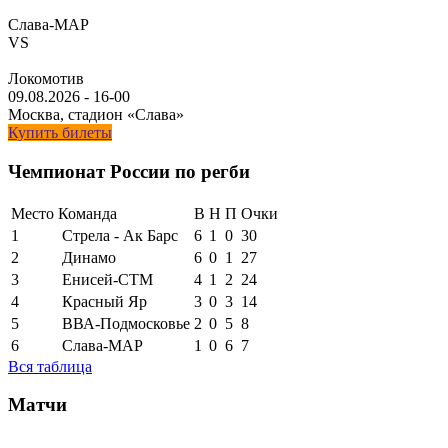
Слава-МАР
VS
Локомотив
09.08.2026
-
16-00
Москва, стадион «Слава»
Купить билеты
Чемпионат России по регби
Место
Команда
В
Н
П
Очки
1
Стрела - Ак Барс
6
1
0
30
2
Динамо
6
0
1
27
3
Енисей-СТМ
4
1
2
24
4
Красный Яр
3
0
3
14
5
ВВА-Подмосковье
2
0
5
8
6
Слава-МАР
1
0
6
7
Вся таблица
Матчи