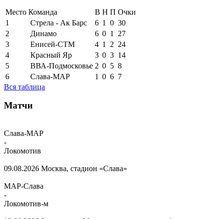
Место
Команда
В
Н
П
Очки
1
Стрела - Ак Барс
6
1
0
30
2
Динамо
6
0
1
27
3
Енисей-СТМ
4
1
2
24
4
Красный Яр
3
0
3
14
5
ВВА-Подмосковье
2
0
5
8
6
Слава-МАР
1
0
6
7
Вся таблица
Матчи
Слава-МАР
-
Локомотив
09.08.2026
Москва, стадион «Слава»
МАР-Слава
-
Локомотив-м