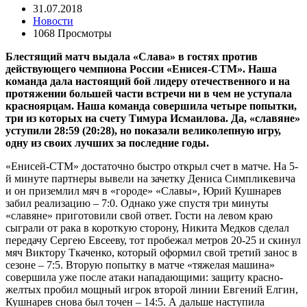
31.07.2018
Новости
1068 Просмотры
Блестящий матч выдала «Слава» в гостях против
действующего чемпиона России «Енисея-СТМ». Наша
команда дала настоящий бой лидеру отечественного и на
протяжении большей части встречи ни в чем не уступала
красноярцам. Наша команда совершила четыре попытки,
три из которых на счету Тимура Исмаилова. Да, «славяне»
уступили 28:59 (20:28), но показали великолепную игру,
одну из своих лучших за последние годы.
«Енисей-СТМ» достаточно быстро открыл счет в матче. На 5-
й минуте партнеры вывели на зачетку Дениса Симпликевича
и он приземлил мяч в «городе» «Славы», Юрий Кушнарев
забил реализацию – 7:0. Однако уже спустя три минуты
«славяне» приготовили свой ответ. Гости на левом краю
сыграли от рака в короткую сторону, Никита Медков сделал
передачу Сергею Евсееву, тот пробежал метров 20-25 и скинул
мяч Виктору Ткаченко, который оформил свой третий занос в
сезоне – 7:5. Вторую попытку в матче «тяжелая машина»
совершила уже после атаки нападающими: защиту красно-
желтых пробил мощный игрок второй линии Евгений Елгин,
Кушнарев снова был точен – 14:5. А дальше наступила