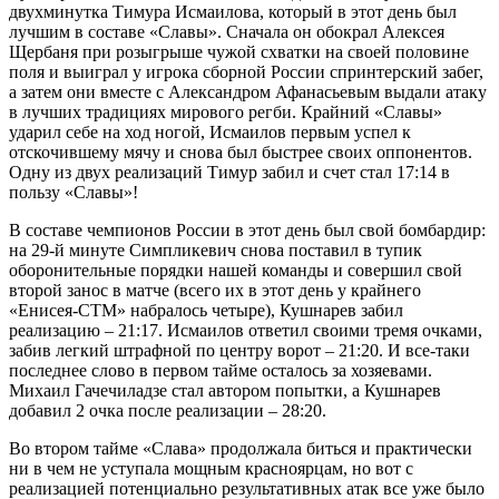
двухминутка Тимура Исмаилова, который в этот день был
лучшим в составе «Славы». Сначала он обокрал Алексея
Щербаня при розыгрыше чужой схватки на своей половине
поля и выиграл у игрока сборной России спринтерский забег,
а затем они вместе с Александром Афанасьевым выдали атаку
в лучших традициях мирового регби. Крайний «Славы»
ударил себе на ход ногой, Исмаилов первым успел к
отскочившему мячу и снова был быстрее своих оппонентов.
Одну из двух реализаций Тимур забил и счет стал 17:14 в
пользу «Славы»!
В составе чемпионов России в этот день был свой бомбардир:
на 29-й минуте Симпликевич снова поставил в тупик
оборонительные порядки нашей команды и совершил свой
второй занос в матче (всего их в этот день у крайнего
«Енисея-СТМ» набралось четыре), Кушнарев забил
реализацию – 21:17. Исмаилов ответил своими тремя очками,
забив легкий штрафной по центру ворот – 21:20. И все-таки
последнее слово в первом тайме осталось за хозяевами.
Михаил Гачечиладзе стал автором попытки, а Кушнарев
добавил 2 очка после реализации – 28:20.
Во втором тайме «Слава» продолжала биться и практически
ни в чем не уступала мощным красноярцам, но вот с
реализацией потенциально результативных атак все уже было