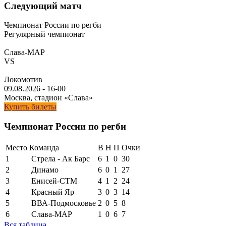
Следующий матч
Чемпионат России по регби
Регулярный чемпионат
Слава-МАР
VS
Локомотив
09.08.2026
-
16-00
Москва, стадион «Слава»
Купить билеты
Чемпионат России по регби
Место
Команда
В
Н
П
Очки
1
Стрела - Ак Барс
6
1
0
30
2
Динамо
6
0
1
27
3
Енисей-СТМ
4
1
2
24
4
Красный Яр
3
0
3
14
5
ВВА-Подмосковье
2
0
5
8
6
Слава-МАР
1
0
6
7
Вся таблица