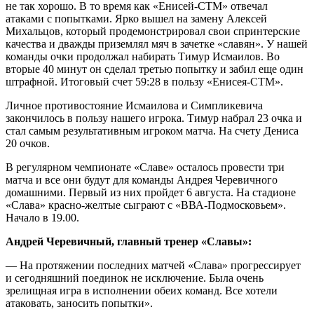
не так хорошо. В то время как «Енисей-СТМ» отвечал
атаками с попытками. Ярко вышел на замену Алексей
Михальцов, который продемонстрировал свои спринтерские
качества и дважды приземлял мяч в зачетке «славян». У нашей
команды очки продолжал набирать Тимур Исмаилов. Во
вторые 40 минут он сделал третью попытку и забил еще один
штрафной. Итоговый счет 59:28 в пользу «Енисея-СТМ».
Личное противостояние Исмаилова и Симпликевича
закончилось в пользу нашего игрока. Тимур набрал 23 очка и
стал самым результативным игроком матча. На счету Дениса
20 очков.
В регулярном чемпионате «Славе» осталось провести три
матча и все они будут для команды Андрея Черевичного
домашними. Первый из них пройдет 6 августа. На стадионе
«Слава» красно-желтые сыграют с «ВВА-Подмосковьем».
Начало в 19.00.
Андрей Черевичный, главный тренер «Славы»:
— На протяжении последних матчей «Слава» прогрессирует
и сегодняшний поединок не исключение. Была очень
зрелищная игра в исполнении обеих команд. Все хотели
атаковать, заносить попытки».