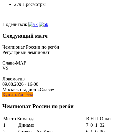
279 Просмотры
Поделиться:
Следующий матч
Чемпионат России по регби
Регулярный чемпионат
Слава-МАР
VS
Локомотив
09.08.2026
-
16-00
Москва, стадион «Слава»
Купить билеты
Чемпионат России по регби
Место
Команда
В
Н
П
Очки
1
Динамо
7
0
1
32
2
Стрела - Ак Барс
6
1
0
30