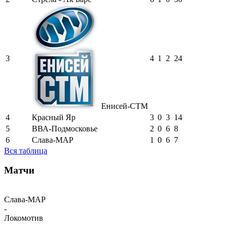
3
4
1
2
24
Енисей-СТМ
4
Красный Яр
3
0
3
14
5
ВВА-Подмосковье
2
0
6
8
6
Слава-МАР
1
0
6
7
Вся таблица
Матчи
Слава-МАР
-
Локомотив