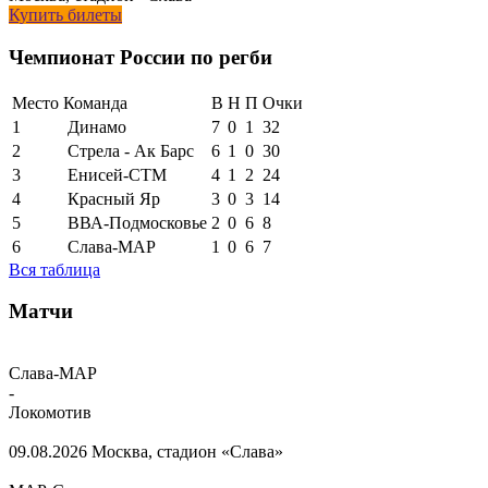
Купить билеты
Чемпионат России по регби
Место
Команда
В
Н
П
Очки
1
Динамо
7
0
1
32
2
Стрела - Ак Барс
6
1
0
30
3
Енисей-СТМ
4
1
2
24
4
Красный Яр
3
0
3
14
5
ВВА-Подмосковье
2
0
6
8
6
Слава-МАР
1
0
6
7
Вся таблица
Матчи
Слава-МАР
-
Локомотив
09.08.2026
Москва, стадион «Слава»