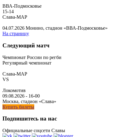
ВВА-Подмосковье
15
-
14
Слава-МАР
04.07.2026
Монино, стадион «ВВА-Подмосковье»
На страницу
Следующий матч
Чемпионат России по регби
Регулярный чемпионат
Слава-МАР
VS
Локомотив
09.08.2026
-
16-00
Москва, стадион «Слава»
Купить билеты
Подпишитесь на нас
Официальные соцсети Славы