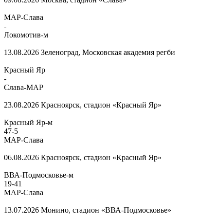
МАР-Слава
-
Локомотив-м
13.08.2026
Зеленоград, Московская академия регби
Красный Яр
-
Слава-МАР
23.08.2026
Красноярск, стадион «Красный Яр»
Красный Яр-м
47
-
5
МАР-Слава
06.08.2026
Красноярск, стадион «Красный Яр»
ВВА-Подмосковье-м
19
-
41
МАР-Слава
13.07.2026
Монино, стадион «ВВА-Подмосковье»