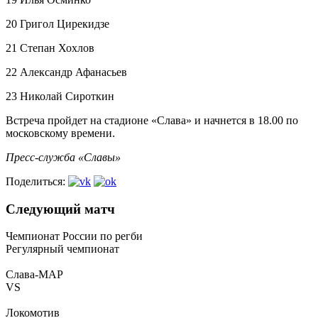
20 Григол Цирекидзе
21 Степан Хохлов
22 Александр Афанасьев
23 Николай Сироткин
Встреча пройдет на стадионе «Слава» и начнется в 18.00 по
московскому времени.
Пресс-служба «Славы»
Поделиться:
Следующий матч
Чемпионат России по регби
Регулярный чемпионат
Слава-МАР
VS
Локомотив