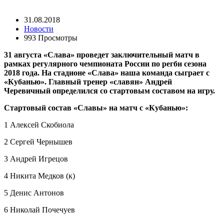
31.08.2018
Новости
993 Просмотры
31 августа «Слава» проведет заключительный матч в
рамках регулярного чемпионата России по регби сезона
2018 года. На стадионе «Слава» наша команда сыграет с
«Кубанью». Главный тренер «славян» Андрей
Черевичный определился со стартовым составом на игру.
Стартовый состав «Славы» на матч с «Кубанью»:
1 Алексей Скобиола
2 Сергей Чернышев
3 Андрей Игрецов
4 Никита Медков (к)
5 Денис Антонов
6 Николай Почечуев