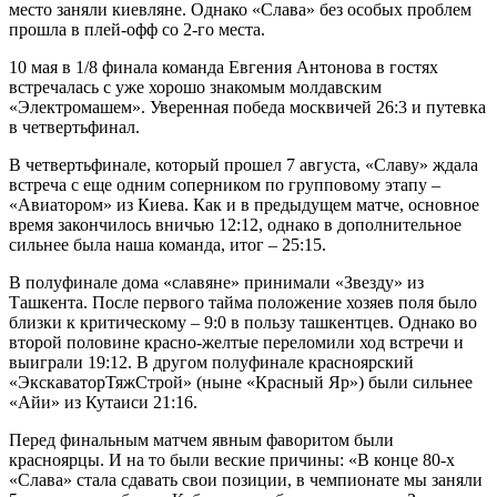
место заняли киевляне. Однако «Слава» без особых проблем
прошла в плей-офф со 2-го места.
10 мая в 1/8 финала команда Евгения Антонова в гостях
встречалась с уже хорошо знакомым молдавским
«Электромашем». Уверенная победа москвичей 26:3 и путевка
в четвертьфинал.
В четвертьфинале, который прошел 7 августа, «Славу» ждала
встреча с еще одним соперником по групповому этапу –
«Авиатором» из Киева. Как и в предыдущем матче, основное
время закончилось вничью 12:12, однако в дополнительное
сильнее была наша команда, итог – 25:15.
В полуфинале дома «славяне» принимали «Звезду» из
Ташкента. После первого тайма положение хозяев поля было
близки к критическому – 9:0 в пользу ташкентцев. Однако во
второй половине красно-желтые переломили ход встречи и
выиграли 19:12. В другом полуфинале красноярский
«ЭкскаваторТяжСтрой» (ныне «Красный Яр») были сильнее
«Айи» из Кутаиси 21:16.
Перед финальным матчем явным фаворитом были
красноярцы. И на то были веские причины: «В конце 80-х
«Слава» стала сдавать свои позиции, в чемпионате мы заняли