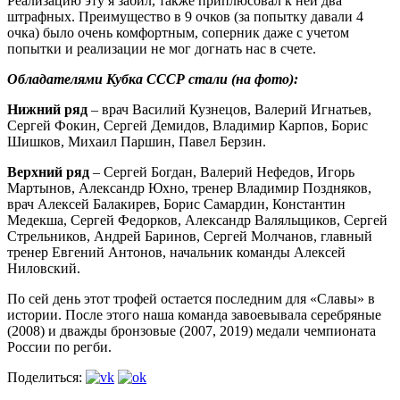
Реализацию эту я забил, также приплюсовал к ней два
штрафных. Преимущество в 9 очков (за попытку давали 4
очка) было очень комфортным, соперник даже с учетом
попытки и реализации не мог догнать нас в счете.
Обладателями Кубка СССР стали (на фото):
Нижний ряд
– врач Василий Кузнецов, Валерий Игнатьев,
Сергей Фокин, Сергей Демидов, Владимир Карпов, Борис
Шишков, Михаил Паршин, Павел Берзин.
Верхний ряд
– Сергей Богдан, Валерий Нефедов, Игорь
Мартынов, Александр Юхно, тренер Владимир Поздняков,
врач Алексей Балакирев, Борис Самардин, Константин
Медекша, Сергей Федорков, Александр Валяльщиков, Сергей
Стрельников, Андрей Баринов, Сергей Молчанов, главный
тренер Евгений Антонов, начальник команды Алексей
Ниловский.
По сей день этот трофей остается последним для «Славы» в
истории. После этого наша команда завоевывала серебряные
(2008) и дважды бронзовые (2007, 2019) медали чемпионата
России по регби.
Поделиться: