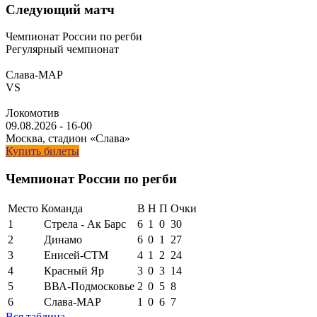
Следующий матч
Чемпионат России по регби
Регулярный чемпионат
Слава-МАР
VS
Локомотив
09.08.2026
-
16-00
Москва, стадион «Слава»
Купить билеты
Чемпионат России по регби
Место
Команда
В
Н
П
Очки
1
Стрела - Ак Барс
6
1
0
30
2
Динамо
6
0
1
27
3
Енисей-СТМ
4
1
2
24
4
Красный Яр
3
0
3
14
5
ВВА-Подмосковье
2
0
5
8
6
Слава-МАР
1
0
6
7
Вся таблица