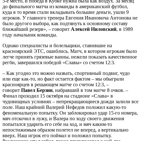
5-е место, и победа в Кубке нужна была как воздух. За месяц
до финального матча из команды в американский футбол,
куда в то время стали вкладывать большие деньги, ушли 9
игроков. У главного тренера Евгения Ивановича Антонова не
было другого выбора, как подтянуть к основному составу
ближайший резерв», – говорит
Алексей
Ниловский
, в 1989
году начальник команды.
Однако специалисты и болельщики, ставившие на
красноярский ЭТС, ошиблись. Матч, в котором игрокам было
легче принять грязевые ванны, нежели показать качественное
регби, завершился победой «Славы» со счетом 12:3.
– Как угодно это можно назвать, спортивный подвиг, чудо
или еще как-то, но факт остается фактом – мы обыграли
красноярцев в решающем матче со счетом 12:3, –
говорит
Павел
Берзин
, набравший в том матче 8 очков. –
Финал проходил 15 октября на стадионе «Слава» в
чудовищных условиях – непрекращающиеся дожди залили все
поле. Наш крайний Валерий Нефедов положил какую-то
феноменальную попытку. Он заблокировал удар 15-го номера,
мяч отскочил в лужу, и Валера по ходу своего движения
попытался ударить его себе на ход, и мяч каким-то
непостижимым образом полетел не вперед, а вертикально
вверх. Наш игрок его поймал и положил попытку.