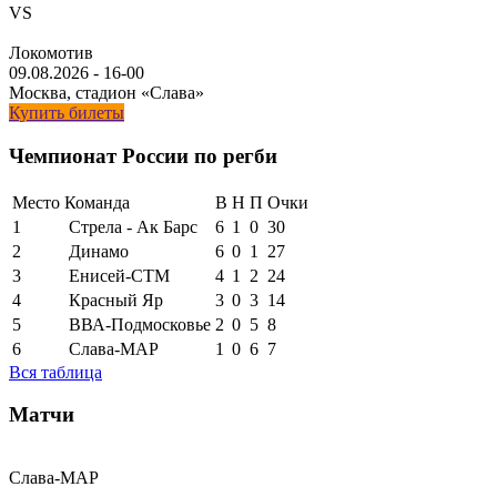
VS
Локомотив
09.08.2026
-
16-00
Москва, стадион «Слава»
Купить билеты
Чемпионат России по регби
Место
Команда
В
Н
П
Очки
1
Стрела - Ак Барс
6
1
0
30
2
Динамо
6
0
1
27
3
Енисей-СТМ
4
1
2
24
4
Красный Яр
3
0
3
14
5
ВВА-Подмосковье
2
0
5
8
6
Слава-МАР
1
0
6
7
Вся таблица
Матчи
Слава-МАР