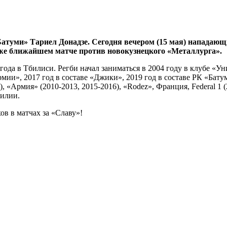
туми» Тариел Донадзе. Сегодня вечером (15 мая) нападающи
же ближайшем матче против новокузнецкого «Металлурга».
86 года в Тбилиси. Регби начал заниматься в 2004 году в клубе «
мии», 2017 год в составе «Джики», 2019 год в составе РК «Батум
, «Армия» (2010-2013, 2015-2016), «Rodez», Франция, Federal 1 
зилии.
в в матчах за «Славу»!