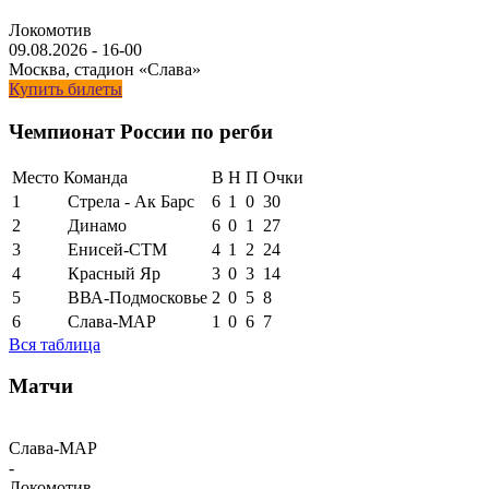
Локомотив
09.08.2026
-
16-00
Москва, стадион «Слава»
Купить билеты
Чемпионат России по регби
Место
Команда
В
Н
П
Очки
1
Стрела - Ак Барс
6
1
0
30
2
Динамо
6
0
1
27
3
Енисей-СТМ
4
1
2
24
4
Красный Яр
3
0
3
14
5
ВВА-Подмосковье
2
0
5
8
6
Слава-МАР
1
0
6
7
Вся таблица
Матчи
Слава-МАР
-
Локомотив