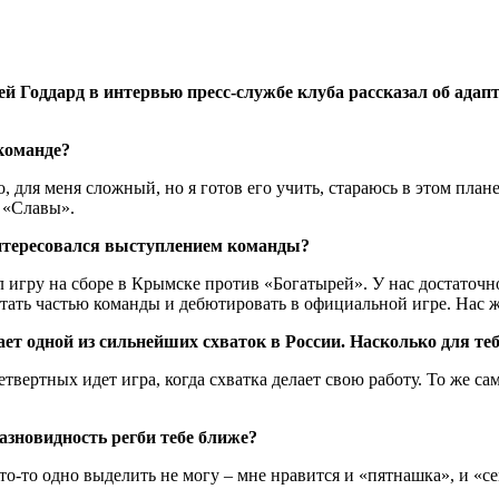
ддард в интервью пресс-службе клуба рассказал об адаптац
команде?
, для меня сложный, но я готов его учить, стараюсь в этом пла
е «Славы».
интересовался выступлением команды?
 игру на сборе в Крымске против «Богатырей». У нас достаточн
стать частью команды и дебютировать в официальной игре. Нас 
ает одной из сильнейших схваток в России. Насколько для т
етвертных идет игра, когда схватка делает свою работу. То же с
азновидность регби тебе ближе?
Что-то одно выделить не могу – мне нравится и «пятнашка», и «с