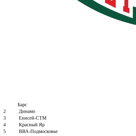
Барс
2
Динамо
3
Енисей-СТМ
4
Красный Яр
5
ВВА-Подмосковье