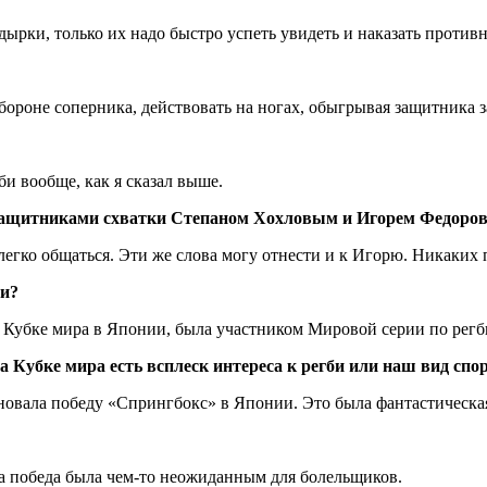
дырки, только их надо быстро успеть увидеть и наказать против
ороне соперника, действовать на ногах, обыгрывая защитника за
и вообще, как я сказал выше.
узащитниками схватки Степаном Хохловым и Игорем Федоро
егко общаться. Эти же слова могу отнести и к Игорю. Никаких 
би?
на Кубке мира в Японии, была участником Мировой серии по регб
Кубке мира есть всплеск интереса к регби или наш вид спорт
новала победу «Спрингбокс» в Японии. Это была фантастическа
эта победа была чем-то неожиданным для болельщиков.