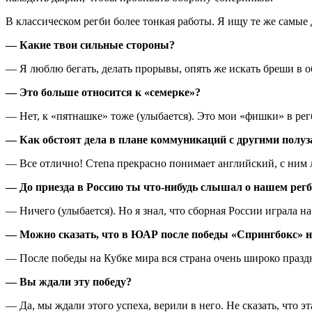
В классическом регби более тонкая работы. Я ищу те же самые 
— Какие твои сильные стороны?
— Я люблю бегать, делать прорывы, опять же искать бреши в об
— Это больше относится к «семерке»?
— Нет, к «пятнашке» тоже (улыбается). Это мои «фишки» в регб
— Как обстоят дела в плане коммуникаций с другими пол
— Все отлично! Степа прекрасно понимает английский, с ним л
— До приезда в Россию ты что-нибудь слышал о нашем рег
— Ничего (улыбается). Но я знал, что сборная России играла 
— Можно сказать, что в ЮАР после победы «Спрингбокс» на 
— После победы на Кубке мира вся страна очень широко празд
— Вы ждали эту победу?
— Да, мы ждали этого успеха, верили в него. Не сказать, что 