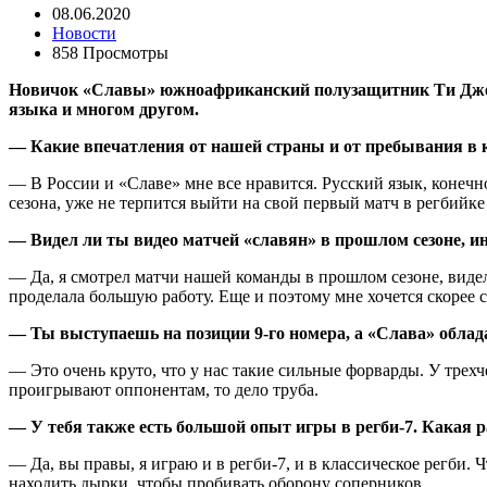
08.06.2020
Новости
858 Просмотры
Новичок «Славы» южноафриканский полузащитник Ти Джей Го
языка и многом другом.
— Какие впечатления от нашей страны и от пребывания в 
— В России и «Славе» мне все нравится. Русский язык, конечно
сезона, уже не терпится выйти на свой первый матч в регбийк
— Видел ли ты видео матчей «славян» в прошлом сезоне, 
— Да, я смотрел матчи нашей команды в прошлом сезоне, видел
проделала большую работу. Еще и поэтому мне хочется скорее 
— Ты выступаешь на позиции 9-го номера, а «Слава» облад
— Это очень круто, что у нас такие сильные форварды. У трехч
проигрывают оппонентам, то дело труба.
— У тебя также есть большой опыт игры в регби-7. Какая р
— Да, вы правы, я играю и в регби-7, и в классическое регби. 
находить дырки, чтобы пробивать оборону соперников.