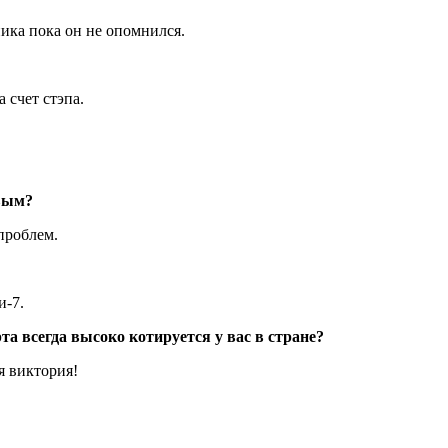
ника пока он не опомнился.
 счет стэпа.
вым?
проблем.
и-7.
а всегда высоко котируется у вас в стране?
я виктория!