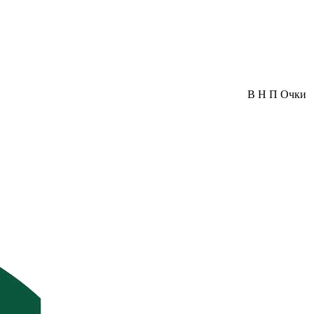
В
Н
П
Очки