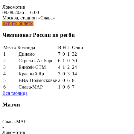
Локомотив
09.08.2026
-
16-00
Москва, стадион «Слава»
Купить билеты
Чемпионат России по регби
Место
Команда
В
Н
П
Очки
1
Динамо
7
0
1
32
2
Стрела - Ак Барс
6
1
0
30
3
Енисей-СТМ
4
1
2
24
4
Красный Яр
3
0
3
14
5
ВВА-Подмосковье
2
0
6
8
6
Слава-МАР
1
0
6
7
Вся таблица
Матчи
Слава-МАР
-
Локомотив