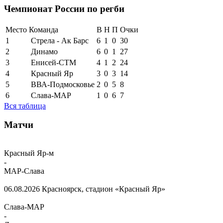
Чемпионат России по регби
Место
Команда
В
Н
П
Очки
1
Стрела - Ак Барс
6
1
0
30
2
Динамо
6
0
1
27
3
Енисей-СТМ
4
1
2
24
4
Красный Яр
3
0
3
14
5
ВВА-Подмосковье
2
0
5
8
6
Слава-МАР
1
0
6
7
Вся таблица
Матчи
Красный Яр-м
-
МАР-Слава
06.08.2026
Красноярск, стадион «Красный Яр»
Слава-МАР
-