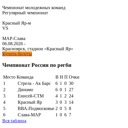
Чемпионат молодежных команд
Регулярный чемпионат
Красный Яр-м
VS
МАР-Слава
06.08.2026
-
Красноярск, стадион «Красный Яр»
Купить билеты
Чемпионат России по регби
Место
Команда
В
Н
П
Очки
1
Стрела - Ак Барс
6
1
0
30
2
Динамо
6
0
1
27
3
Енисей-СТМ
4
1
2
24
4
Красный Яр
3
0
3
14
5
ВВА-Подмосковье
2
0
5
8
6
Слава-МАР
1
0
6
7
Вся таблица