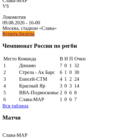
Слава-МАР
VS
Локомотив
09.08.2026
-
16-00
Москва, стадион «Слава»
Купить билеты
Чемпионат России по регби
Место
Команда
В
Н
П
Очки
1
Динамо
7
0
1
32
2
Стрела - Ак Барс
6
1
0
30
3
Енисей-СТМ
4
1
2
24
4
Красный Яр
3
0
3
14
5
ВВА-Подмосковье
2
0
6
8
6
Слава-МАР
1
0
6
7
Вся таблица
Матчи
Слава-МАР