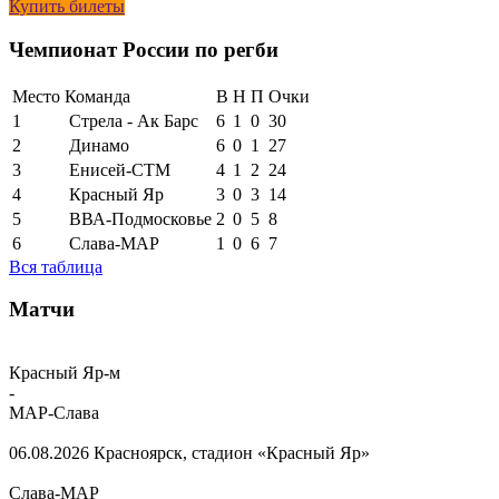
Купить билеты
Чемпионат России по регби
Место
Команда
В
Н
П
Очки
1
Стрела - Ак Барс
6
1
0
30
2
Динамо
6
0
1
27
3
Енисей-СТМ
4
1
2
24
4
Красный Яр
3
0
3
14
5
ВВА-Подмосковье
2
0
5
8
6
Слава-МАР
1
0
6
7
Вся таблица
Матчи
Красный Яр-м
-
МАР-Слава
06.08.2026
Красноярск, стадион «Красный Яр»
Слава-МАР