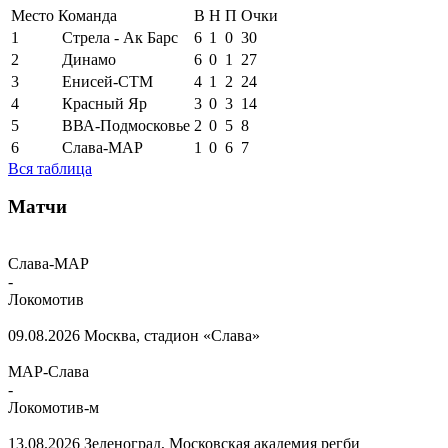
Место
Команда
В
Н
П
Очки
1
Стрела - Ак Барс
6
1
0
30
2
Динамо
6
0
1
27
3
Енисей-СТМ
4
1
2
24
4
Красный Яр
3
0
3
14
5
ВВА-Подмосковье
2
0
5
8
6
Слава-МАР
1
0
6
7
Вся таблица
Матчи
Слава-МАР
-
Локомотив
09.08.2026
Москва, стадион «Слава»
МАР-Слава
-
Локомотив-м
13.08.2026
Зеленоград, Московская академия регби