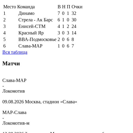
Место
Команда
В
Н
П
Очки
1
Динамо
7
0
1
32
2
Стрела - Ак Барс
6
1
0
30
3
Енисей-СТМ
4
1
2
24
4
Красный Яр
3
0
3
14
5
ВВА-Подмосковье
2
0
6
8
6
Слава-МАР
1
0
6
7
Вся таблица
Матчи
Слава-МАР
-
Локомотив
09.08.2026
Москва, стадион «Слава»
МАР-Слава
-
Локомотив-м