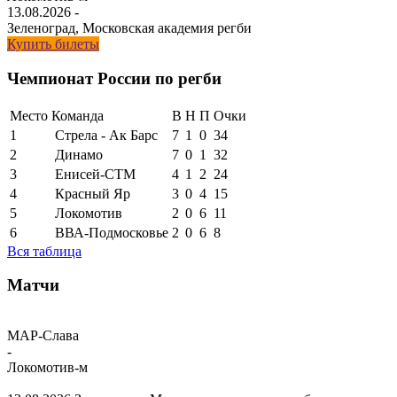
13.08.2026
-
Зеленоград, Московская академия регби
Купить билеты
Чемпионат России по регби
Место
Команда
В
Н
П
Очки
1
Стрела - Ак Барс
7
1
0
34
2
Динамо
7
0
1
32
3
Енисей-СТМ
4
1
2
24
4
Красный Яр
3
0
4
15
5
Локомотив
2
0
6
11
6
ВВА-Подмосковье
2
0
6
8
Вся таблица
Матчи
МАР-Слава
-
Локомотив-м