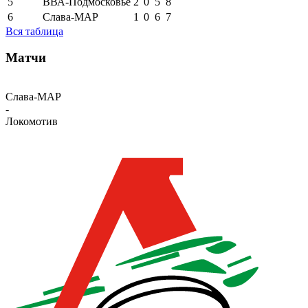
5
ВВА-Подмосковье
2
0
5
8
6
Слава-МАР
1
0
6
7
Вся таблица
Матчи
Слава-МАР
-
Локомотив