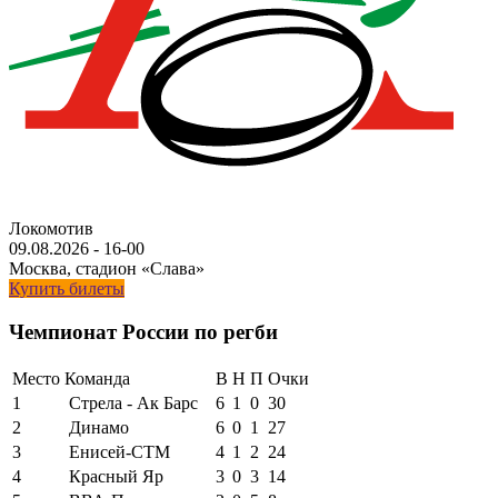
Локомотив
09.08.2026
-
16-00
Москва, стадион «Слава»
Купить билеты
Чемпионат России по регби
Место
Команда
В
Н
П
Очки
1
Стрела - Ак Барс
6
1
0
30
2
Динамо
6
0
1
27
3
Енисей-СТМ
4
1
2
24
4
Красный Яр
3
0
3
14