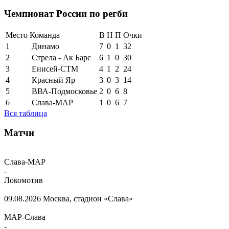
Чемпионат России по регби
Место
Команда
В
Н
П
Очки
1
Динамо
7
0
1
32
2
Стрела - Ак Барс
6
1
0
30
3
Енисей-СТМ
4
1
2
24
4
Красный Яр
3
0
3
14
5
ВВА-Подмосковье
2
0
6
8
6
Слава-МАР
1
0
6
7
Вся таблица
Матчи
Слава-МАР
-
Локомотив
09.08.2026
Москва, стадион «Слава»
МАР-Слава
-