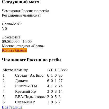
Следующий матч
Чемпионат России по регби
Регулярный чемпионат
Слава-МАР
VS
Локомотив
09.08.2026
-
16-00
Москва, стадион «Слава»
Купить билеты
Чемпионат России по регби
Место
Команда
В
Н
П
Очки
1
Стрела - Ак Барс
6
1
0
30
2
Динамо
6
0
1
27
3
Енисей-СТМ
4
1
2
24
4
Красный Яр
3
0
3
14
5
ВВА-Подмосковье
2
0
5
8
6
Слава-МАР
1
0
6
7
Вся таблица