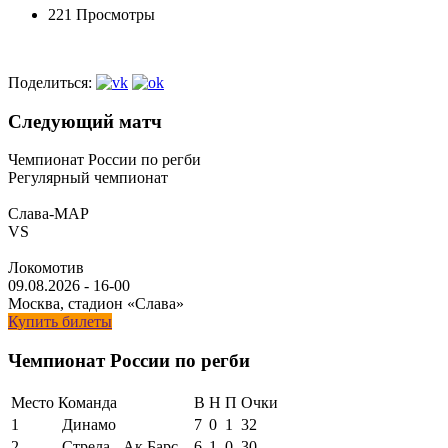
221 Просмотры
Поделиться:
Следующий матч
Чемпионат России по регби
Регулярный чемпионат
Слава-МАР
VS
Локомотив
09.08.2026
-
16-00
Москва, стадион «Слава»
Купить билеты
Чемпионат России по регби
Место
Команда
В
Н
П
Очки
1
Динамо
7
0
1
32
2
Стрела - Ак Барс
6
1
0
30