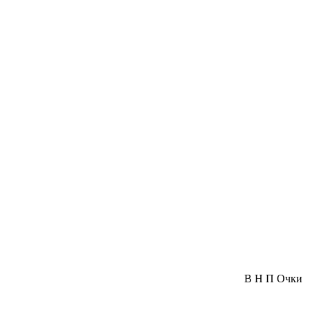
В
Н
П
Очки