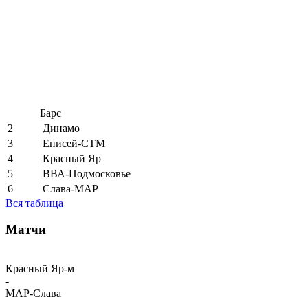
Барс
2
Динамо
3
Енисей-СТМ
4
Красный Яр
5
ВВА-Подмосковье
6
Слава-МАР
Вся таблица
Матчи
Красный Яр-м
-
МАР-Слава