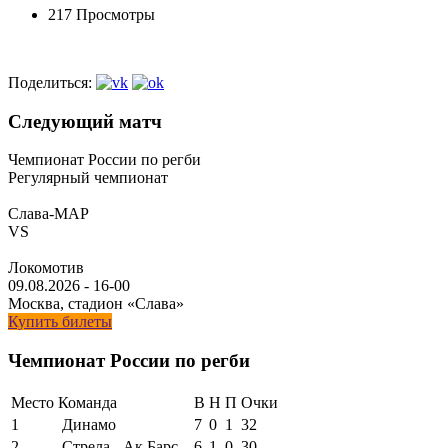
217 Просмотры
Поделиться:
Следующий матч
Чемпионат России по регби
Регулярный чемпионат
Слава-МАР
VS
Локомотив
09.08.2026
-
16-00
Москва, стадион «Слава»
Купить билеты
Чемпионат России по регби
Место
Команда
В
Н
П
Очки
1
Динамо
7
0
1
32
2
Стрела - Ак Барс
6
1
0
30