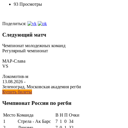
93 Просмотры
Поделиться:
Следующий матч
Чемпионат молодежных команд
Регулярный чемпионат
МАР-Слава
VS
Локомотив-м
13.08.2026
-
Зеленоград, Московская академия регби
Купить билеты
Чемпионат России по регби
Место
Команда
В
Н
П
Очки
1
Стрела - Ак Барс
7
1
0
34
2
Динамо
7
0
1
32