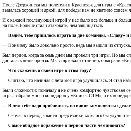
После Дзержинска мы полетели в Красноярк для игры с «Красн
выдалась хорошей и яркой, для победы нам не хватило совсем ч
И с каждой последующей игрой у нас было все больше и больше
на поле. Больше стали атаковать, чем защищаться.
— Вадим, тебе пришлось играть за две команды, «Славу» и
— Поначалу было довольно просто, ведь мы вышли из отпуска, 
Был период, когда за семь дней мы провели три игры. Но мы спр
досталась лишь бронза. Мы стартовали отлично, обыграли «Ен
— Что скажешь о своей игре в этом году?
— Считаю, что начиная с лета моя игра улучшилась. Я стал нам
Были сложности: поначалу я не очень комфортно чувствовал себ
игры, забрали много коридоров у «Енисея-СТМ», а их коридоры
— В чем тебе надо прибавлять, на какие компоненты сдела
— Сейчас в период зимней предсезонки хотелось бы улучшить с
— Самое обидное поражение в первой части чемпионата?