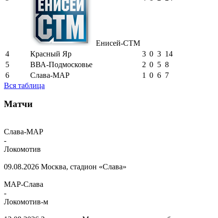
Енисей-СТМ
4
Красный Яр
3
0
3
14
5
ВВА-Подмосковье
2
0
5
8
6
Слава-МАР
1
0
6
7
Вся таблица
Матчи
Слава-МАР
-
Локомотив
09.08.2026
Москва, стадион «Слава»
МАР-Слава
-
Локомотив-м