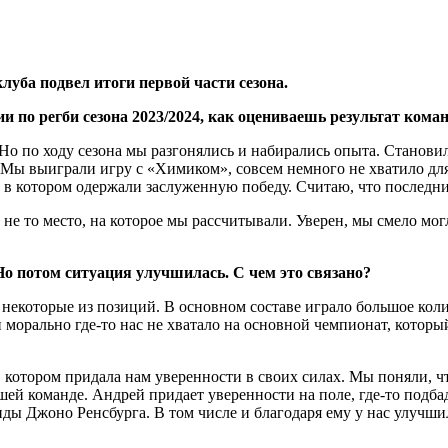
уба подвел итоги первой части сезона.
и по регби сезона 2023/2024, как оцениваешь результат кома
Но по ходу сезона мы разгонялись и набирались опыта. Становил
. Мы выиграли игру с «Химиком», совсем немного не хватило д
 в котором одержали заслуженную победу. Считаю, что последн
о не то место, на которое мы рассчитывали. Уверен, мы смело мо
Но потом ситуация улучшилась. С чем это связано?
 некоторые из позиций. В основном составе играло большое кол
и морально где-то нас не хватало на основной чемпионат, котор
 в котором придала нам уверенности в своих силах. Мы поняли,
й команде. Андрей придает уверенности на поле, где-то подбад
нды Джоно Ренсбурга. В том числе и благодаря ему у нас улучш