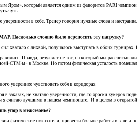
ым Яром», который является одним из фаворитов PARI чемпиона
уть-чуть.
 уверенности в себе. Тренер говорил нужные слова и настраива
 МАР. Насколько сложно было переносить эту нагрузку?
сил хватало с лихвой, получалось выступать в обоих турнирах.
авились. Правда, результат не тот, на который мы рассчитывали,
исей-СТМ-м» в Москве. Но потом физическая усталость помешала
ного увереннее чувствовать себя в коридорах.
я в заказах, не хватало уверенности, где-то броски хукеров по
 я считаю лучшими в нашем чемпионате. И в целом в открытой и
ешь упор в межсезонье?
вои физические показатели, провести больше работы в зале и по