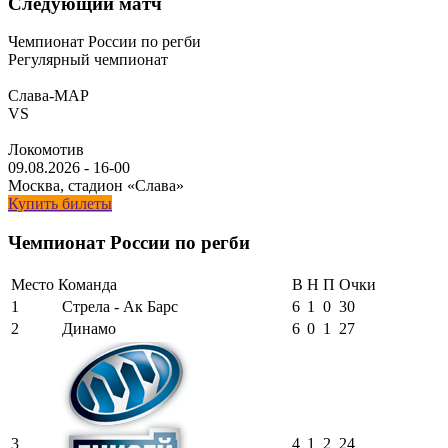
Следующий матч
Чемпионат России по регби
Регулярный чемпионат
Слава-МАР
VS
Локомотив
09.08.2026
-
16-00
Москва, стадион «Слава»
Купить билеты
Чемпионат России по регби
Место
Команда
В
Н
П
Очки
1
Стрела - Ак Барс
6
1
0
30
2
Динамо
6
0
1
27
3
4
1
2
24