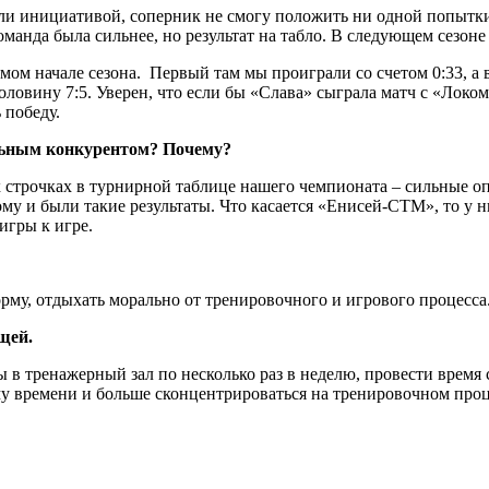
и инициативой, соперник не смогу положить ни одной попытки, 
оманда была сильнее, но результат на табло. В следующем сезоне
амом начале сезона. Первый там мы проиграли со счетом 0:33, а
ловину 7:5. Уверен, что если бы «Слава» сыграла матч с «Локо
 победу.
льным конкурентом? Почему?
 строчках в турнирной таблице нашего чемпионата – сильные оп
ому и были такие результаты. Что касается «Енисей-СТМ», то у
игры к игре.
му, отдыхать морально от тренировочного и игрового процесса
щей.
 в тренажерный зал по несколько раз в неделю, провести время 
му времени и больше сконцентрироваться на тренировочном проц