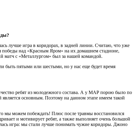
нды?
ась лучше игра в коридорах, в задней линии. Считаю, что уже
ля победы над «Красным Яром» на их домашнем стадионе,
ий матч c «Металлургом» был за нашей командой.
гли быть пятыми или шестыми, но у нас еще будет время
ичество ребят из молодежного состава. А у МАР порою было по
ый является основным. Поэтому на данном этапе имеем такой
 что мы можем побеждать! Плюс после травмы восстановился
ривает и мотивирует ребят, а также выполняет очень большой
илась игра: мы стали лучше понимать чужие коридоры. Джоно