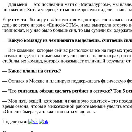
— Для меня — это последний матч с «Металлургом», мы владел
поражение. Хотя я уверен, что многие зрители видели – наша к
Еще отметил бы игру с «Локомотивом», которая состоялась в с
день до этого играл с «Енисей-СТМ», и мы выиграли вторую по
чемпионат, и у нас было больше сил, то мы сумели бы одержать
—
Какую команду из чемпионата выделаешь, считаешь си
— Все команды, которые сейчас расположились на первых трех
возможно где-то за ними мы не успевали на наших играх, поэт
стабильных команд, которая показывает отличный результат от 
—
Какие планы на отпуск?
— Остался в Москве и планирую поддерживать физическую фор
—
Что считаешь обязан сделать регбист в отпуске? Топ 5 ве
— Мои пять вещей, которыми я планирую заняться – это походы
время сезона, чтобы в межсезонной работе меньше уделять это
«Оппенгеймера», а также отоспаться вдоволь.
Поделиться: