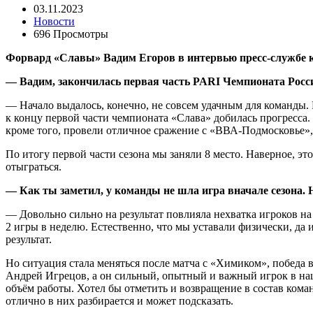
03.11.2023
Новости
696 Просмотры
Форвард «Славы» Вадим Егоров в интервью пресс-службе кл
— Вадим, закончилась первая часть
PARI
Чемпионата Росси
— Начало выдалось, конечно, не совсем удачным для команды. 
к концу первой части чемпионата «Слава» добилась прогресса
кроме того, провели отличное сражение с «ВВА-Подмосковье»,
По итогу первой части сезона мы заняли 8 место. Наверное, эт
отыграться.
— Как ты заметил, у команды не шла игра вначале сезона. 
— Довольно сильно на результат повлияла нехватка игроков на
2 игры в неделю. Естественно, что мы уставали физически, да 
результат.
Но ситуация стала меняться после матча с «Химиком», победа
Андрей Игрецов, а он сильный, опытный и важный игрок в наше
объём работы. Хотел бы отметить и возвращение в состав кома
отлично в них разбирается и может подсказать.