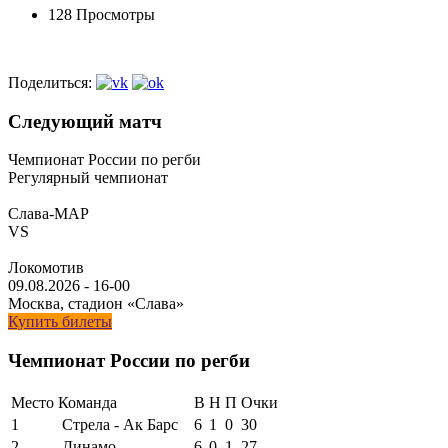
128 Просмотры
Поделиться:
Следующий матч
Чемпионат России по регби
Регулярный чемпионат
Слава-МАР
VS
Локомотив
09.08.2026
-
16-00
Москва, стадион «Слава»
Купить билеты
Чемпионат России по регби
Место
Команда
В
Н
П
Очки
1
Стрела - Ак Барс
6
1
0
30
2
Динамо
6
0
1
27