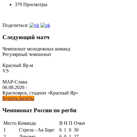
379 Просмотры
Поделиться:
Следующий матч
Чемпионат молодежных команд
Регулярный чемпионат
Красный Яр-м
VS
МАР-Слава
06.08.2026
-
Красноярск, стадион «Красный Яр»
Купить билеты
Чемпионат России по регби
Место
Команда
В
Н
П
Очки
1
Стрела - Ак Барс
6
1
0
30
2
Динамо
6
0
1
27