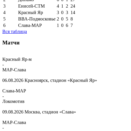
3
Енисей-СТМ
4
1
2
24
4
Красный Яр
3
0
3
14
5
ВВА-Подмосковье
2
0
5
8
6
Слава-МАР
1
0
6
7
Вся таблица
Матчи
Красный Яр-м
-
МАР-Слава
06.08.2026
Красноярск, стадион «Красный Яр»
Слава-МАР
-
Локомотив
09.08.2026
Москва, стадион «Слава»
МАР-Слава
-