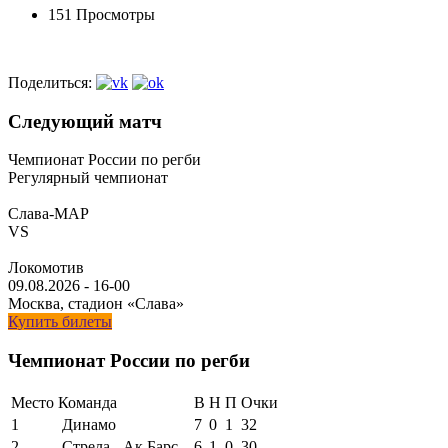
151 Просмотры
Поделиться:
Следующий матч
Чемпионат России по регби
Регулярный чемпионат
Слава-МАР
VS
Локомотив
09.08.2026
-
16-00
Москва, стадион «Слава»
Купить билеты
Чемпионат России по регби
Место
Команда
В
Н
П
Очки
1
Динамо
7
0
1
32
2
Стрела - Ак Барс
6
1
0
30