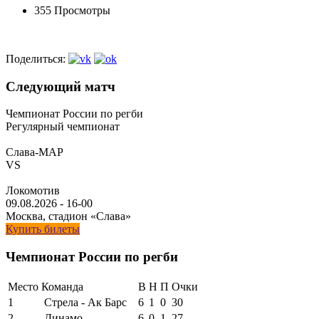
355 Просмотры
Поделиться:
Следующий матч
Чемпионат России по регби
Регулярный чемпионат
Слава-МАР
VS
Локомотив
09.08.2026
-
16-00
Москва, стадион «Слава»
Купить билеты
Чемпионат России по регби
Место
Команда
В
Н
П
Очки
1
Стрела - Ак Барс
6
1
0
30
2
Динамо
6
0
1
27